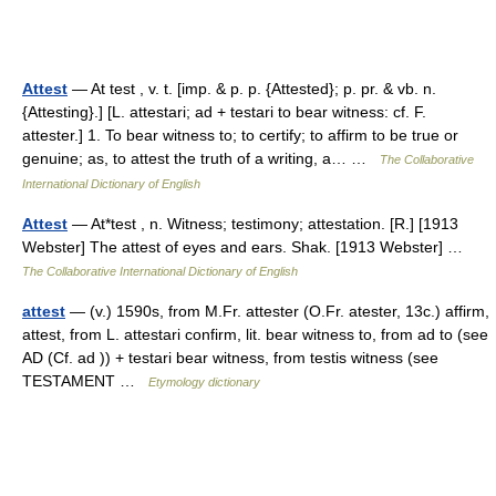
Attest
— At test , v. t. [imp. & p. p. {Attested}; p. pr. & vb. n.
{Attesting}.] [L. attestari; ad + testari to bear witness: cf. F.
attester.] 1. To bear witness to; to certify; to affirm to be true or
genuine; as, to attest the truth of a writing, a… …
The Collaborative
International Dictionary of English
Attest
— At*test , n. Witness; testimony; attestation. [R.] [1913
Webster] The attest of eyes and ears. Shak. [1913 Webster] …
The Collaborative International Dictionary of English
attest
— (v.) 1590s, from M.Fr. attester (O.Fr. atester, 13c.) affirm,
attest, from L. attestari confirm, lit. bear witness to, from ad to (see
AD (Cf. ad )) + testari bear witness, from testis witness (see
TESTAMENT …
Etymology dictionary