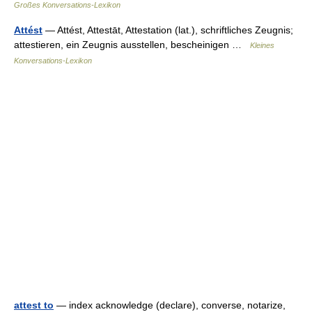
Großes Konversations-Lexikon
Attést
— Attést, Attestāt, Attestation (lat.), schriftliches Zeugnis;
attestieren, ein Zeugnis ausstellen, bescheinigen …
Kleines
Konversations-Lexikon
attest to
— index acknowledge (declare), converse, notarize,