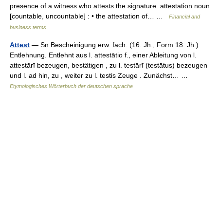
presence of a witness who attests the signature. attestation noun
[countable, uncountable] : • the attestation of… …
Financial and
business terms
Attest
— Sn Bescheinigung erw. fach. (16. Jh., Form 18. Jh.)
Entlehnung. Entlehnt aus l. attestātio f., einer Ableitung von l.
attestārī bezeugen, bestätigen , zu l. testārī (testātus) bezeugen
und l. ad hin, zu , weiter zu l. testis Zeuge . Zunächst… …
Etymologisches Wörterbuch der deutschen sprache