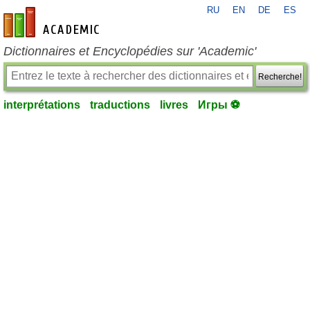
RU
EN
DE
ES
fr-academic.com
Dictionnaires et Encyclopédies sur 'Academic'
Recherche!
interprétations
traductions
livres
Игры ⚽