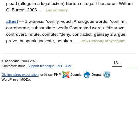
plead (allege in a legal action) Burton s Legal Thesaurus. William
C. Burton. 2006 …
Law dictionary
attest
— 1 witness, *certify, vouch Analogous words: *confirm,
corroborate, substantiate, verify Contrasted words: *disprove,
controvert, refute, confute: *deny, contradict, gainsay 2 argue,
prove, bespeak, indicate, betoken …
New Dictionary of Synonyms
© Academic, 2000-2026
18+
Contactez-nous:
Support technique
,
RÉCLAME
Dictionnaires exportation
, créé sur PHP,
Joomla,
Drupal,
WordPress, MODx.