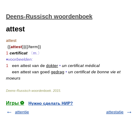
Deens-Russisch woordenboek
attest
attest
{{
attest
}}{{/term}}
1
certificat
〈m.〉
♦
voorbeelden:
1
een attest van de
dokter
•
un certificat médical
een attest van goed
gedrag
•
un certificat de bonne vie et
moeurs
Deens-Russisch woordenboek
.
2015
.
Игры ⚽
Нужно сделать НИР?
attentie
attestatie